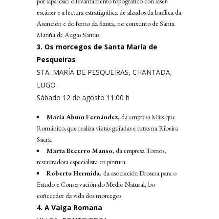
por lapa-csic: o levantamento topográfico con láser-
escáner e a lectura estratigráfica de alzados da basílica da
Asunción e do forno da Santa, no conxunto de Santa
Mariña de Augas Santas.
3. Os morcegos de Santa María de
Pesqueiras
STA. MARÍA DE PESQUEIRAS, CHANTADA,
LUGO
Sábado 12 de agosto 11:00 h
María Abuín Fernández
, da empresa Máis que
Románico,que realiza visitas guiadas e rutas na Ribeira
Sacra.
Marta Becerro Manso
, da empresa Tomos,
restauradora especialista en pintura.
Roberto Hermida
, da asociación Drosera para o
Estudo e Conservación do Medio Natural, bo
coñecedor da vida dos morcegos.
4. A Valga Romana