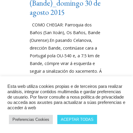
(Bande)_domingo 30 de
agosto 2015
COMO CHEGAR: Parroquia dos
Baños (San Xoán), Os Baños, Bande
(Ourense).En pasando Celanova,
dirección Bande, continúase cara a
Portugal pola OU-540 e, a 7.5 km de
Bande, cómpre virar á esquerda e
seguir a sinalización do xacemento. Á
DESCUBERTA DO PATRIMONIO.
Situado a carón da vila
Esta web utiliza cookies propias e de terceiros para realizar
análisis, integrar contidos multimedia e gardar preferencias
de usuario. Por favor consulte a nosa política de privacidade
Por
Monumenta
ou acceda aos axustes para actualizar a súas preferencias e
acceder á web
Preferencias Cookies
ACEPTAR TODAS