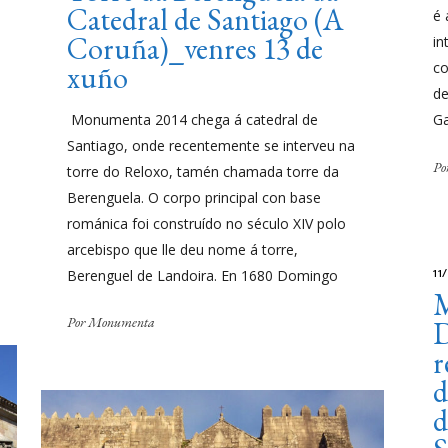
Catedral de Santiago (A
é 
Coruña)_venres 13 de
in
xuño
co
de
Monumenta 2014 chega á catedral de
Ga
Santiago, onde recentemente se interveu na
Po
torre do Reloxo, tamén chamada torre da
Berenguela. O corpo principal con base
románica foi construído no século XIV polo
arcebispo que lle deu nome á torre,
11
Berenguel de Landoira. En 1680 Domingo
Por
Monumenta
r
d
d