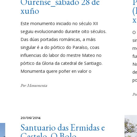
Ourense_sábado 28 de
P
xuño
(
Este monumento iniciado no século XII
seguiu evolucionando durante oito séculos.
O 
Das dúas portadas románicas, a máis
si
singular é a do pórtico do Paraíso, coas
mo
influencias do labor do mestre Mateo no
fu
pórtico da Gloria da catedral de Santiago.
No
Monumenta quere poñer en valor o
de
po
Por
Monumenta
Po
20/06/2014
Santuario das Ermidas e
Castelo. O Bolo