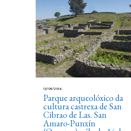
13/06/2014
Parque arqueolóxico da
cultura castrexa de San
Cibrao de Las. San
Amaro-Punxín