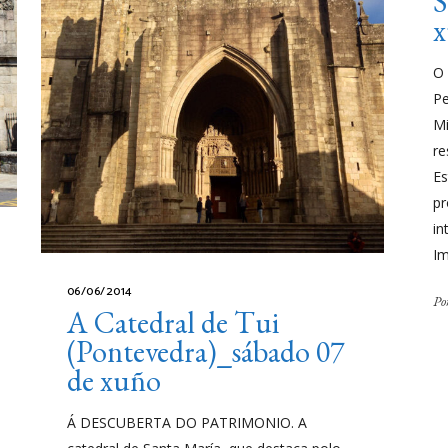
S
x
O 
Pe
Mi
re
Es
pr
in
Im
06/06/2014
Po
A Catedral de Tui
(Pontevedra)_sábado 07
de xuño
Á DESCUBERTA DO PATRIMONIO. A