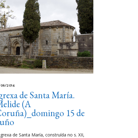
/06/2014
grexa de Santa María.
elide (A
oruña)_domingo 15 de
xuño
igrexa de Santa María, construída no s. XII,