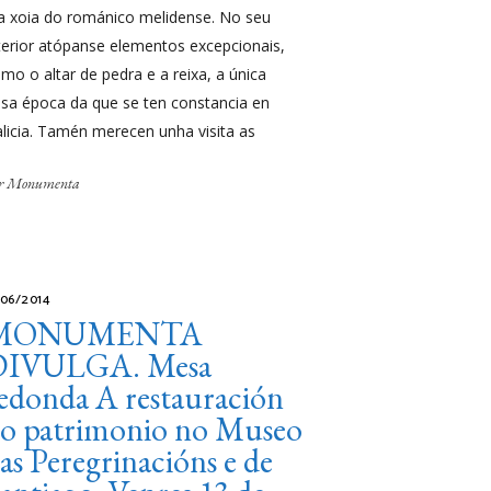
a xoia do románico melidense. No seu
terior atópanse elementos excepcionais,
mo o altar de pedra e a reixa, a única
sa época da que se ten constancia en
licia. Tamén merecen unha visita as
r
Monumenta
/06/2014
MONUMENTA
DIVULGA. Mesa
edonda A restauración
o patrimonio no Museo
as Peregrinacións e de