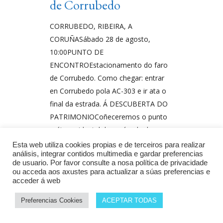
de Corrubedo
CORRUBEDO, RIBEIRA, A
CORUÑASábado 28 de agosto,
10:00PUNTO DE
ENCONTROEstacionamento do faro
de Corrubedo. Como chegar: entrar
en Corrubedo pola AC-303 e ir ata o
final da estrada. Á DESCUBERTA DO
PATRIMONIOCoñeceremos o punto
máis occidental da península do
Barbanza, unha zona rochosa de
Esta web utiliza cookies propias e de terceiros para realizar
análisis, integrar contidos multimedia e gardar preferencias
pequenos
de usuario. Por favor consulte a nosa política de privacidade
ou acceda aos axustes para actualizar a súas preferencias e
Por
Julio
acceder á web
Preferencias Cookies
ACEPTAR TODAS