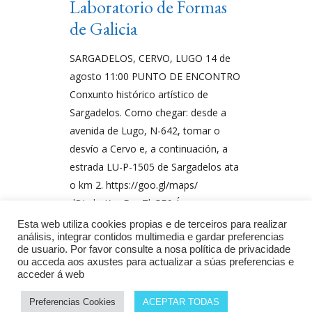
Laboratorio de Formas
de Galicia
SARGADELOS, CERVO, LUGO 14 de
agosto 11:00 PUNTO DE ENCONTRO
Conxunto histórico artístico de
Sargadelos. Como chegar: desde a
avenida de Lugo, N-642, tomar o
desvío a Cervo e, a continuación, a
estrada LU-P-1505 de Sargadelos ata
o km 2. https://goo.gl/maps/
dBLgbnKwyDeaThGF6 Á
DESCUBERTA DO PATRIMONIO En
Esta web utiliza cookies propias e de terceiros para realizar
análisis, integrar contidos multimedia e gardar preferencias
Sargadelos atópanse
de usuario. Por favor consulte a nosa política de privacidade
ou acceda aos axustes para actualizar a súas preferencias e
Por
Monumenta
acceder á web
Preferencias Cookies
ACEPTAR TODAS