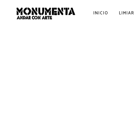
INICIO
LIMIAR
receiving IPN message...