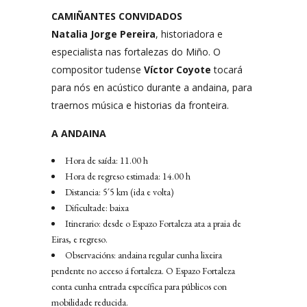
CAMIÑANTES CONVIDADOS
Natalia Jorge Pereira
, historiadora e
especialista nas fortalezas do Miño. O
compositor tudense
Víctor Coyote
tocará
para nós en acústico durante a andaina, para
traernos música e historias da fronteira.
A ANDAINA
Hora de saída: 11.00 h
Hora de regreso estimada: 14.00 h
Distancia: 5´5 km (ida e volta)
Dificultade: baixa
Itinerario: desde o Espazo Fortaleza ata a praia de
Eiras, e regreso.
Observacións: andaina regular cunha lixeira
pendente no acceso á fortaleza. O Espazo Fortaleza
conta cunha entrada específica para públicos con
mobilidade reducida.