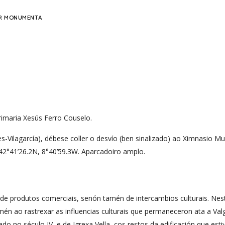
R
MONUMENTA
imaria Xesús Ferro Couselo.
-Vilagarcía), débese coller o desvío (ben sinalizado) ao Ximnasio Mu
42°41’26.2N, 8°40’59.3W. Aparcadoiro amplo.
 só de produtos comerciais, senón tamén de intercambios culturais.
én ao rastrexar as influencias culturais que permaneceron ata a Val
o no século IV, e de Igrexa Vella, cos restos da edificación que est