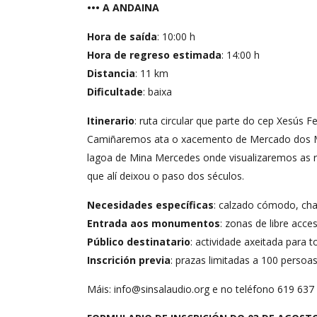
••• A ANDAINA
Hora de saída
: 10:00 h
Hora de regreso estimada
: 14:00 h
Distancia
: 11 km
Dificultade
: baixa
Itinerario
: ruta circular que parte do cep Xesús 
Camiñaremos ata o xacemento de Mercado dos Mou
lagoa de Mina Mercedes onde visualizaremos as r
que alí deixou o paso dos séculos.
Necesidades específicas
: calzado cómodo, cha
Entrada aos monumentos
: zonas de libre acce
Público destinatario
: actividade axeitada para t
Inscrición previa
: prazas limitadas a 100 persoa
Máis: info@sinsalaudio.org e no teléfono 619 637