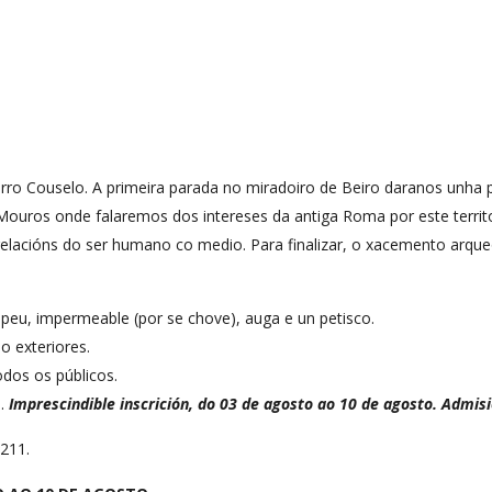
Ferro Couselo. A primeira parada no miradoiro de Beiro daranos unha 
ros onde falaremos dos intereses da antiga Roma por este territor
elacións do ser humano co medio. Para finalizar, o xacemento arque
peu, impermeable (por se chove), auga e un petisco.
so exteriores.
odos os públicos.
s.
Imprescindible inscrición, do 03 de agosto ao 10 de agosto. Admisi
 211.