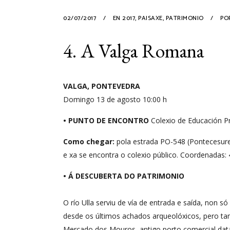
02/07/2017
EN
2017
,
PAISAXE
,
PATRIMONIO
PO
4. A Valga Romana
VALGA, PONTEVEDRA
Domingo 13 de agosto 10:00 h
• PUNTO DE ENCONTRO
Colexio de Educación Pr
Como chegar:
pola estrada PO-548 (Pontecesures
e xa se encontra o colexio público. Coordenadas: 
• Á DESCUBERTA DO PATRIMONIO
O río Ulla serviu de vía de entrada e saída, non
desde os últimos achados arqueolóxicos, pero tam
Mercado dos Mouros, antigo porto comercial datad