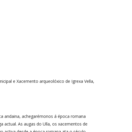
nicipal e Xacemento arqueolóxico de Igrexa Vella,
 Nesta andaina, achegarémonos á época romana
ga actual. As augas do Ulla, os xacementos de
ivo activa desde a época romana ata o século