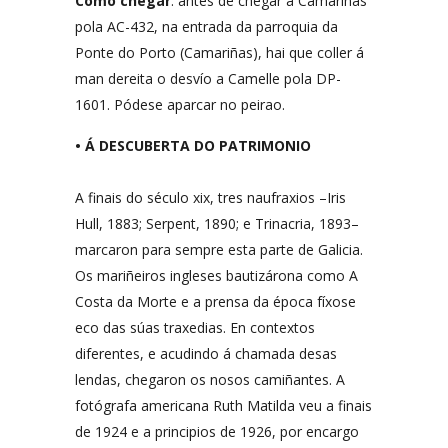
Como chegar
: antes de chegar a Camariñas
pola AC-432, na entrada da parroquia da
Ponte do Porto (Camariñas), hai que coller á
man dereita o desvío a Camelle pola DP-
1601. Pódese aparcar no peirao.
• Á DESCUBERTA DO PATRIMONIO
A finais do século xix, tres naufraxios –Iris
Hull, 1883; Serpent, 1890; e Trinacria, 1893–
marcaron para sempre esta parte de Galicia.
Os mariñeiros ingleses bautizárona como A
Costa da Morte e a prensa da época fíxose
eco das súas traxedias. En contextos
diferentes, e acudindo á chamada desas
lendas, chegaron os nosos camiñantes. A
fotógrafa americana Ruth Matilda veu a finais
de 1924 e a principios de 1926, por encargo