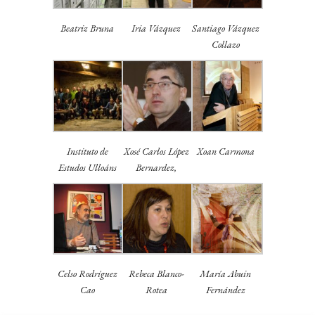
Beatriz Bruna
Iria Vázquez
Santiago Vázquez
Collazo
Instituto de
Xosé Carlos López
Xoan Carmona
Estudos Ulloáns
Bernardez,
Celso Rodríguez
Rebeca Blanco-
María Abuin
Cao
Rotea
Fernández