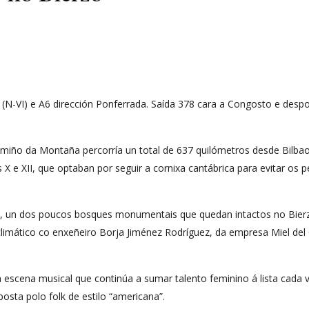
(N-VI) e A6 dirección Ponferrada. Saída 378 cara a Congosto e despoi
ño da Montaña percorría un total de 637 quilómetros desde Bilbao
 X e XII, que optaban por seguir a cornixa cantábrica para evitar os 
, un dos poucos bosques monumentais que quedan intactos no Bierz
imático co enxeñeiro Borja Jiménez Rodríguez, da empresa Miel del
escena musical que continúa a sumar talento feminino á lista cada v
osta polo folk de estilo “americana”.