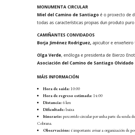
MONUMENTA CIRCULAR
Miel del Camino de Santiago
é o proxecto de d
todas as características propias dun produto puro 
CAMIÑANTES CONVIDADOS
Borja Jiménez Rodriguez,
apicultor e enxeñeiro 
Olga Verde
, enóloga e presidenta de Bierzo Eno
Asociación del Camino de Santiago Olvidado 
MÁIS INFORMACIÓN
Hora de saída:
10:00
Hora de regreso estimada:
14:00
Distancia:
6 km
Dificultade:
baixa
Itinerario:
percorrido circular por unha parte da senda 
Cobrana.
Observacións:
é importante avisar a organización de posi