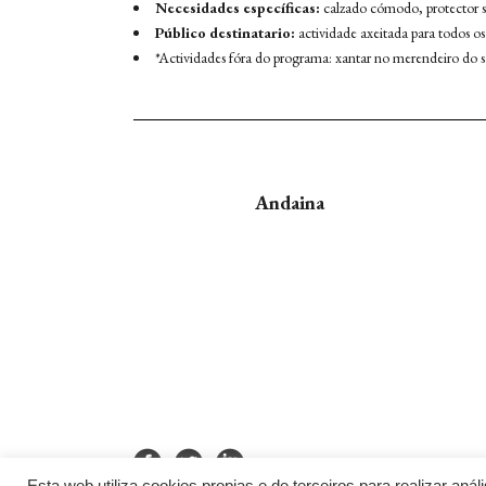
Necesidades específicas:
calzado cómodo, protector s
Público destinatario:
actividade axeitada para todos os
*Actividades fóra do programa: xantar no merendeiro do san
Andaina
Esta web utiliza cookies propias e de terceiros para realizar anál