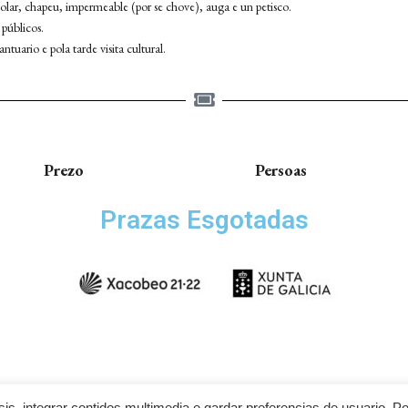
olar, chapeu, impermeable (por se chove), auga e un petisco.
 públicos.
tuario e pola tarde visita cultural.
Prezo
Persoas
Prazas Esgotadas
isis, integrar contidos multimedia e gardar preferencias de usuario. Po