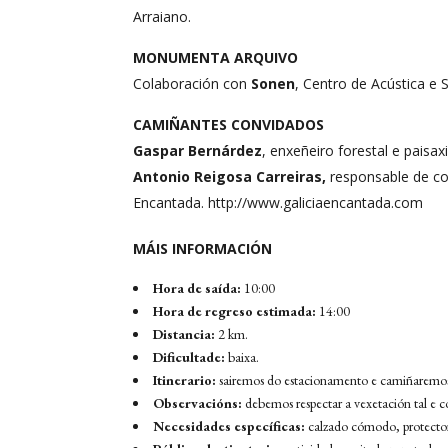
Arraiano.
MONUMENTA ARQUIVO
Colaboración con
Sonen
, Centro de Acústica e
CAMIÑANTES CONVIDADOS
Gaspar Bernárdez
, enxeñeiro forestal e paisax
Antonio Reigosa Carreiras,
responsable de co
Encantada. http://www.galiciaencantada.com
MÁIS INFORMACIÓN
Hora de saída:
10:00
Hora de regreso estimada:
14:00
Distancia:
2 km.
Dificultade:
baixa.
Itinerario:
sairemos do estacionamento e camiñaremos 
Observacións:
debemos respectar a vexetación tal e c
Necesidades específicas:
calzado cómodo, protector