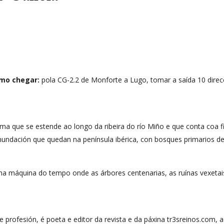
mo chegar:
pola CG-2.2 de Monforte a Lugo, tomar a saída 10 dire
a que se estende ao longo da ribeira do río Miño e que conta coa fi
undación que quedan na península ibérica, con bosques primarios de 
ha máquina do tempo onde as árbores centenarias, as ruínas vexetais
.
de profesión, é poeta e editor da revista e da páxina tr3sreinos.com