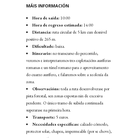
MÁIS INFORMACIÓN
Hora de saída:
10:00
Hora de regreso estimada:
14:00
Distancia:
ruta circular de 5 km cun desnivel
positivo de 265 m.
Dificultade:
baixa.
Itinerario:
no transcurso do percorrido,
veremos e interpretaremos tres explotacións auríferas
romanas e un túnel romano para o aproveitamento
do cuarzo aurífero, e falaremos sobre a xeoloxía da
zona.
Observacións:
toda a ruta desenvolverase por
pista forestal, sen zonas expostas nin de excesiva
pendente. O único tramo de subida continuada
superarase na primeira hora.
Transporte:
5 euros.
Necesidades específicas:
calzado cómodo,
protector solar, chapeu, impermeable (por se chove),