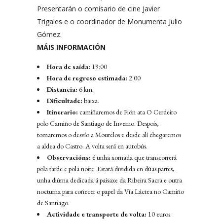
Presentarán o comisario de cine Javier
Trigales e o coordinador de Monumenta Julio
Gómez.
MÁIS INFORMACIÓN
Hora de saída:
19:00
Hora de regreso estimada:
2:00
Distancia:
6 km.
Dificultade:
baixa.
Itinerario:
camiñaremos de Fión ata O Cerdeiro
polo Camiño de Santiago de Inverno. Despois,
tomaremos o desvío a Mourelos e desde alí chegaremos
a aldea do Castro. A volta será en autobús.
Observacións:
é unha xornada que transcorrerá
pola tarde e pola noite. Estará dividida en dúas partes,
unha diúrna dedicada á paisaxe da Ribeira Sacra e outra
nocturna para coñecer o papel da Vía Láctea no Camiño
de Santiago.
Actividade e transporte de volta:
10 euros.