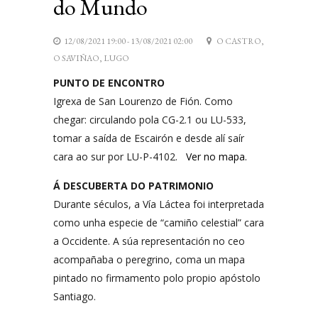
do Mundo
12/08/2021 19:00 - 13/08/2021 02:00
O CASTRO,
O SAVIÑAO, LUGO
PUNTO DE ENCONTRO
Igrexa de San Lourenzo de Fión. Como
chegar: circulando pola CG-2.1 ou LU-533,
tomar a saída de Escairón e desde alí saír
cara ao sur por LU-P-4102.
Ver no mapa.
Á DESCUBERTA DO PATRIMONIO
Durante séculos, a Vía Láctea foi interpretada
como unha especie de “camiño celestial” cara
a Occidente. A súa representación no ceo
acompañaba o peregrino, coma un mapa
pintado no firmamento polo propio apóstolo
Santiago.