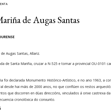
ENTA
Mariña de Augas Santas
 OURENSE
de Augas Santas, Allariz.
strada de Santa Mariña, cruzar a N-525 e tomar a provincial OU-0101 
a foi declarada Monumento Histórico-Artístico, e no ano 1963, a co
ral desde hai máis de 2000 anos, no que conflúen os restos arqueolóx
s que discorren en dúas direccións, vinculados á orixe castrexa da cri
ecuencia cronolóxica do conxunto.
s