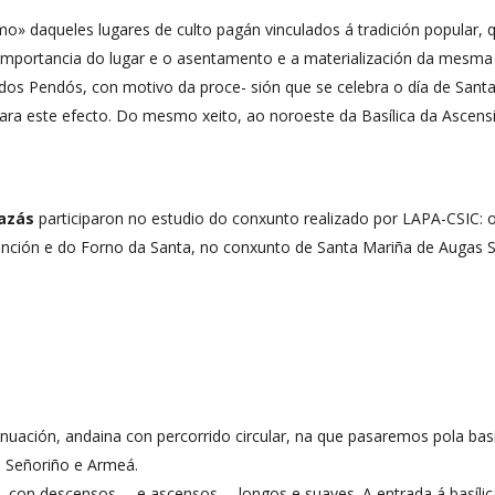
mo» daqueles lugares de culto pagán vinculados á tradición popular, 
 a importancia do lugar e o asentamento e a materialización da mesma 
dos Pendós, con motivo da proce- sión que se celebra o día de Santa
ara este efecto. Do mesmo xeito, ao noroeste da Basílica da Ascens
azás
participaron no estudio do conxunto realizado por LAPA-CSIC: 
Asunción e do Forno da Santa, no conxunto de Santa Mariña de Augas 
tinuación, andaina con percorrido circular, na que pasaremos pola ba
 Señoriño e Armeá.
con descensos —e ascensos— longos e suaves. A entrada á basílica/f