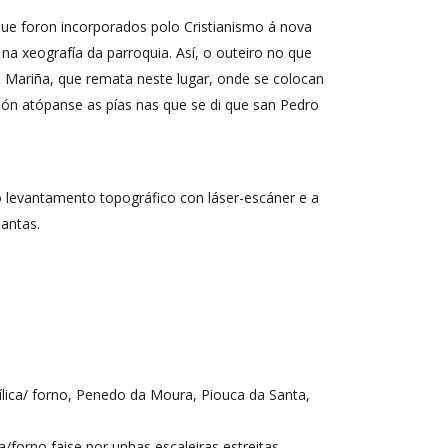
que foron incorporados polo Cristianismo á nova
na xeografía da parroquia. Así, o outeiro no que
 Mariña, que remata neste lugar, onde se colocan
ión atópanse as pías nas que se di que san Pedro
o levantamento topográfico con láser-escáner e a
Santas.
sílica/ forno, Penedo da Moura, Piouca da Santa,
orno faise por unhas escaleiras estreitas,