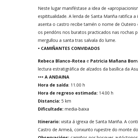
Neste lugar maniféstase a idea de «apropiacionis
espititualidade. A lenda de Santa Mariña ratifica
asenta o castro recibe tamén o nome de Outeiro 
os pendóns nos buratos practicados nas rochas p
mergullou a santa tras salvala do lume.
• CAMIÑANTES CONVIDADOS
Rebeca Blanco-Rotea
e
Patricia Mañana Borr
lectura estratigráfica de alzados da basílica da 
••• A ANDAINA
Hora de saída
: 11.00 h
Hora de regreso estimada:
14.00 h
Distancia:
5 km
Dificultade:
media-baixa
Itinerario:
visita á igrexa de Santa Mariña. A con
Castro de Armeá, conxunto rupestre do monte do
Observacións:
camiños por bosques autóctonos, 