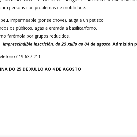
 para persoas con problemas de mobilidade.
eu, impermeable (por se chove), auga e un petisco.
odos os públicos, agás a entrada á basílica/forno.
forno farémola por grupos reducidos.
s.
Imprescindible inscrición, do 25 xullo ao 04 de agosto
.
Admisión po
teléfono 619 637 211
INA DO 25 DE XULLO AO 4 DE AGOSTO