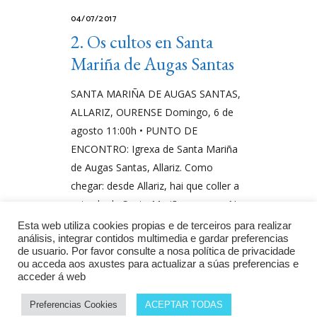
04/07/2017
2. Os cultos en Santa
Mariña de Augas Santas
SANTA MARIÑA DE AUGAS SANTAS,
ALLARIZ, OURENSE Domingo, 6 de
agosto 11:00h • PUNTO DE
ENCONTRO: Igrexa de Santa Mariña
de Augas Santas, Allariz. Como
chegar: desde Allariz, hai que coller a
estrada de Santa Mariña, cruzar a N-
525 e tomar a provincial OU-0101
Esta web utiliza cookies propias e de terceiros para realizar
análisis, integrar contidos multimedia e gardar preferencias
cara a Santa Mariña de
de usuario. Por favor consulte a nosa política de privacidade
ou acceda aos axustes para actualizar a súas preferencias e
Por
Monumenta
acceder á web
Preferencias Cookies
ACEPTAR TODAS