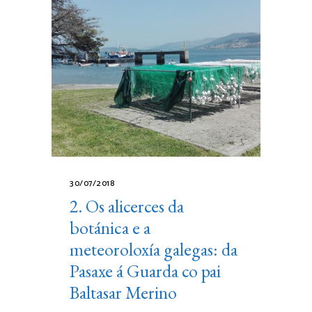
30/07/2018
2. Os alicerces da
botánica e a
meteoroloxía galegas: da
Pasaxe á Guarda co pai
Baltasar Merino