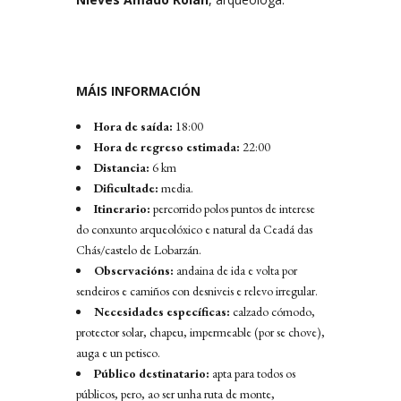
MÁIS INFORMACIÓN
Hora de saída:
18:00
Hora de regreso estimada:
22:00
Distancia:
6 km
Dificultade:
media.
Itinerario:
percorrido polos puntos de interese
do conxunto arqueolóxico e natural da Ceadá das
Chás/castelo de Lobarzán.
Observacións:
andaina de ida e volta por
sendeiros e camiños con desniveis e relevo irregular.
Necesidades específicas:
calzado cómodo,
protector solar, chapeu, impermeable (por se chove),
auga e un petisco.
Público destinatario:
apta para todos os
públicos, pero, ao ser unha ruta de monte,