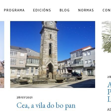
PROGRAMA
EDICIÓNS
BLOG
NORMAS
CON
28
A
P
L
28/07/2021
Cea, a vila do bo pan
A