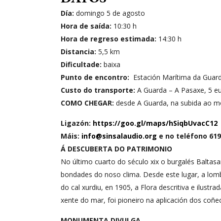
Día:
domingo 5 de agosto
Hora de saída:
10:30 h
Hora de regreso estimada:
14:30 h
Distancia:
5,5 km
Dificultade:
baixa
Punto de encontro:
Estación Marítima da Guarda
Custo do transporte:
A Guarda – A Pasaxe, 5 eu
COMO CHEGAR:
desde A Guarda, na subida ao mo
Ligazón:
https://goo.gl/maps/hSiqbUvacC12
Máis:
info@sinsalaudio.org
e no teléfono 619
Á DESCUBERTA DO PATRIMONIO
No último cuarto do século xix o burgalés Baltasa
bondades do noso clima. Desde este lugar, a lombo
do cal xurdiu, en 1905, a Flora descritiva e ilust
xente do mar, foi pioneiro na aplicación dos co
MONUMENTA DIVULGA