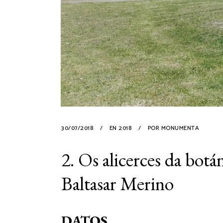
30/07/2018
EN
2018
POR
MONUMENTA
2. Os alicerces da botá
Baltasar Merino
DATOS