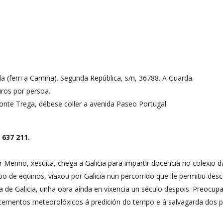
 (ferri a Camiña). Segunda República, s/n, 36788. A Guarda.
ros por persoa.
nte Trega, débese coller a avenida Paseo Portugal.
 637 211.
r Merino, xesuíta, chega a Galicia para impartir docencia no colexio 
 de equinos, viaxou por Galicia nun percorrido que lle permitiu descu
rada de Galicia, unha obra aínda en vixencia un século despois. Preoc
ñecementos meteorolóxicos á predición do tempo e á salvagarda dos 