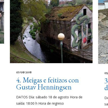
07/08/2018
05
4. Meigas e feitizos con
3
Gustav Henningsen
d
DATOS Día: sábado 18 de agosto Hora de
DA
saída: 18:00 h Hora de regreso
sa