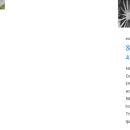
02
8
a
N
D
E
ac
Ri
to
Tr
q