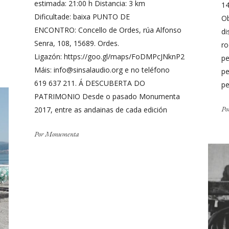
estimada: 21:00 h Distancia: 3 km
14
Dificultade: baixa PUNTO DE
Ob
ENCONTRO: Concello de Ordes, rúa Alfonso
di
Senra, 108, 15689. Ordes.
ro
Ligazón: https://goo.gl/maps/FoDMPcJNknP2
pe
Máis: info@sinsalaudio.org e no teléfono
pe
619 637 211. Á DESCUBERTA DO
pe
PATRIMONIO Desde o pasado Monumenta
Po
2017, entre as andainas de cada edición
Por
Monumenta