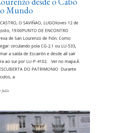
ourenzo desde o Cabo
do Mundo
 CASTRO, O SAVIÑAO, LUGOXoves 12 de
gosto, 19:00PUNTO DE ENCONTRO
rexa de San Lourenzo de Fión. Como
egar: circulando pola CG-2.1 ou LU-533,
mar a saída de Escairón e desde alí saír
ra ao sur por LU-P-4102. Ver no mapa.Á
ESCUBERTA DO PATRIMONIO Durante
culos, a
r
Julio