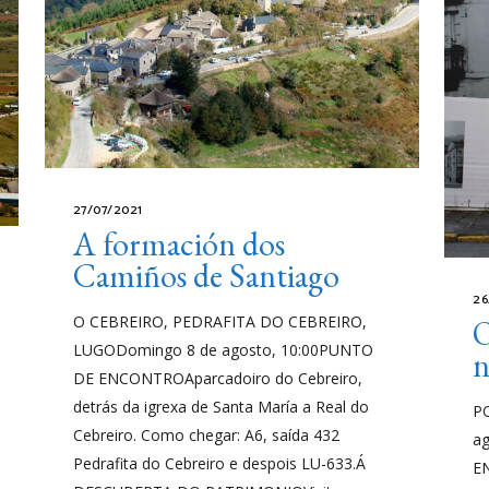
27/07/2021
A formación dos
Camiños de Santiago
26
O CEBREIRO, PEDRAFITA DO CEBREIRO,
O
LUGODomingo 8 de agosto, 10:00PUNTO
n
DE ENCONTROAparcadoiro do Cebreiro,
detrás da igrexa de Santa María a Real do
P
Cebreiro. Como chegar: A6, saída 432
a
Pedrafita do Cebreiro e despois LU-633.Á
E