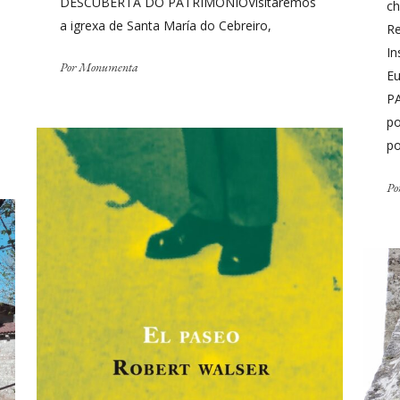
DESCUBERTA DO PATRIMONIOVisitaremos
ch
a igrexa de Santa María do Cebreiro,
R
In
Por
Monumenta
E
P
po
po
Po