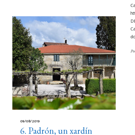
Ca
ht
D
Ca
do
Po
09/08/2019
6. Padrón, un xardín