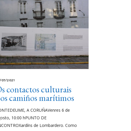
/07/2021
s contactos culturais
os camiños marítimos
ONTEDEUME, A CORUÑAVenres 6 de
gosto, 10:00 hPUNTO DE
NCONTROXardíns de Lombardero. Como