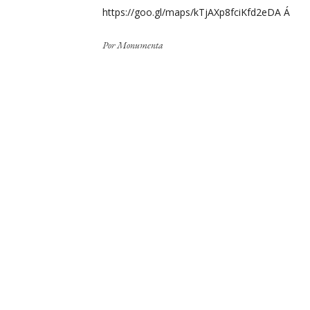
https://goo.gl/maps/kTjAXp8fciKfd2eDA Á
Por
Monumenta