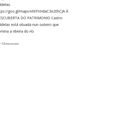
ldelas.
tps://goo.gl/maps/x9EFnHdaC3e2EhCJA Á
ESCUBERTA DO PATRIMONIO Castro
ldelas está situada nun outeiro que
mina a ribeira do río
r
Monumenta