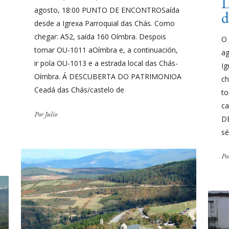
L
agosto, 18:00 PUNTO DE ENCONTROSaída
desde a Igrexa Parroquial das Chás. Como
chegar: A52, saída 160 Oímbra. Despois
O
tomar OU-1011 aOímbra e, a continuación,
a
ir pola OU-1013 e a estrada local das Chás-
Ig
Oímbra. Á DESCUBERTA DO PATRIMONIOA
ch
Ceadá das Chás/castelo de
to
ca
Por
Julio
D
sé
Po